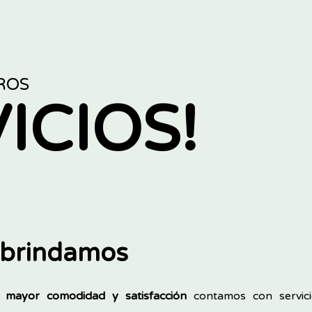
ROS
ICIOS!
e brindamos
e
mayor comodidad y satisfacción
contamos con servici